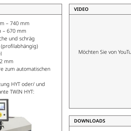
VIDEO
 mm – 740 mm
mm – 670 mm
sche und schräg
profilabhängig)
Möchten Sie von
YouT
l
– 2 mm
ere zum automatischen
chtung HYT oder/ und
ante TWIN HYT:
DOWNLOADS