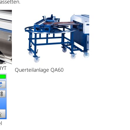
assetten.
HYT
Querteilanlage QA60
l