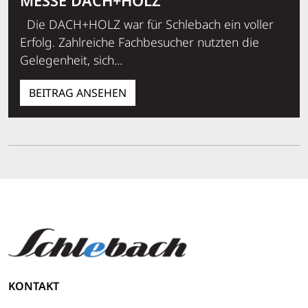
MESSE DACH+HOLZ
Die DACH+HOLZ war für Schlebach ein voller
Erfolg. Zahlreiche Fachbesucher nutzten die
Gelegenheit, sich...
BEITRAG ANSEHEN
KONTAKT