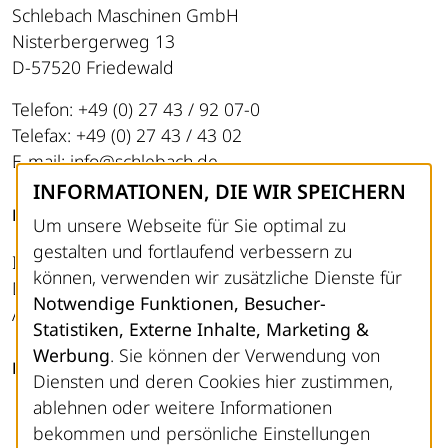
Schlebach Maschinen GmbH
Nisterbergerweg 13
D-57520 Friedewald
Telefon: +49 (0) 27 43 / 92 07-0
Telefax: +49 (0) 27 43 / 43 02
E-mail: info@schlebach.de
INFORMATIONEN, DIE WIR SPEICHERN
RECHTLICHES
Um unsere Webseite für Sie optimal zu
gestalten und fortlaufend verbessern zu
Impressum
können, verwenden wir zusätzliche Dienste für
Datenschutz
Notwendige Funktionen, Besucher-
AGB
Statistiken, Externe Inhalte, Marketing &
Werbung
. Sie können der Verwendung von
FOLGEN SIE UNS
Diensten und deren Cookies hier zustimmen,
ablehnen oder weitere Informationen
LinkedIn
bekommen und persönliche Einstellungen
Instagram