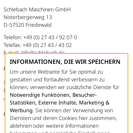
Schlebach Maschinen GmbH
Nisterbergerweg 13
D-57520 Friedewald
Telefon: +49 (0) 27 43 / 92 07-0
Telefax: +49 (0) 27 43 / 43 02
E-mail: info@schlebach.de
INFORMATIONEN, DIE WIR SPEICHERN
RECHTLICHES
Um unsere Webseite für Sie optimal zu
gestalten und fortlaufend verbessern zu
Impressum
können, verwenden wir zusätzliche Dienste für
Datenschutz
Notwendige Funktionen, Besucher-
AGB
Statistiken, Externe Inhalte, Marketing &
Werbung
. Sie können der Verwendung von
FOLGEN SIE UNS
Diensten und deren Cookies hier zustimmen,
ablehnen oder weitere Informationen
LinkedIn