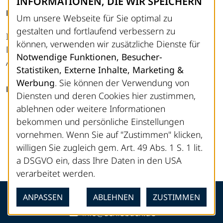
INFORMATIONEN, DIE WIR SPEICHERN
RECHTLICHES
Um unsere Webseite für Sie optimal zu
gestalten und fortlaufend verbessern zu
Impressum
können, verwenden wir zusätzliche Dienste für
Datenschutz
Notwendige Funktionen, Besucher-
AGB
Statistiken, Externe Inhalte, Marketing &
Werbung
. Sie können der Verwendung von
FOLGEN SIE UNS
Diensten und deren Cookies hier zustimmen,
ablehnen oder weitere Informationen
LinkedIn
bekommen und persönliche Einstellungen
Instagram
vornehmen. Wenn Sie auf "Zustimmen" klicken,
YouTube
willigen Sie zugleich gem. Art. 49 Abs. 1 S. 1 lit.
a DSGVO ein, dass Ihre Daten in den USA
verarbeitet werden.
+49 (0) 27 43 / 92 07-0
ANPASSEN
ABLEHNEN
ZUSTIMMEN
© 2026 ·
Made by hype.media
info@schlebach.de