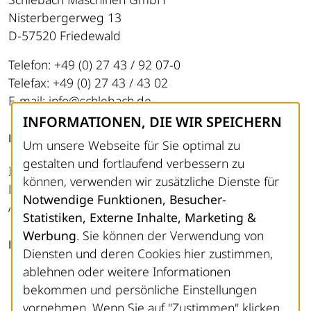
Nisterbergerweg 13
D-57520 Friedewald
Telefon: +49 (0) 27 43 / 92 07-0
Telefax: +49 (0) 27 43 / 43 02
E-mail: info@schlebach.de
INFORMATIONEN, DIE WIR SPEICHERN
RECHTLICHES
Um unsere Webseite für Sie optimal zu
gestalten und fortlaufend verbessern zu
Impressum
können, verwenden wir zusätzliche Dienste für
Datenschutz
Notwendige Funktionen, Besucher-
AGB
Statistiken, Externe Inhalte, Marketing &
Werbung
. Sie können der Verwendung von
FOLGEN SIE UNS
Diensten und deren Cookies hier zustimmen,
ablehnen oder weitere Informationen
LinkedIn
bekommen und persönliche Einstellungen
Instagram
vornehmen. Wenn Sie auf "Zustimmen" klicken,